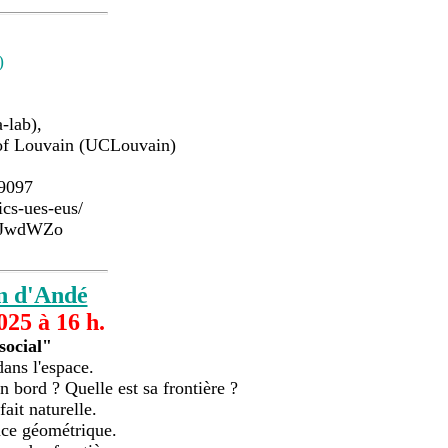
)
-lab),
y of Louvain (UCLouvain)
19097
cs-ues-eus/
aTJwdWZo
n d'Andé
25 à 16 h.
social"
dans l'espace.
on bord ? Quelle est sa frontière ?
ait naturelle.
nce géométrique.