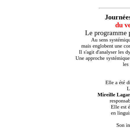
Journée
du v
Le programme pr
Au sens systémique
mais englobent une com
Il s'agit d'analyser les
Une approche systémique m
les
Elle a été 
L
Mireille Laga
responsab
Elle est 
en lingui
Son in