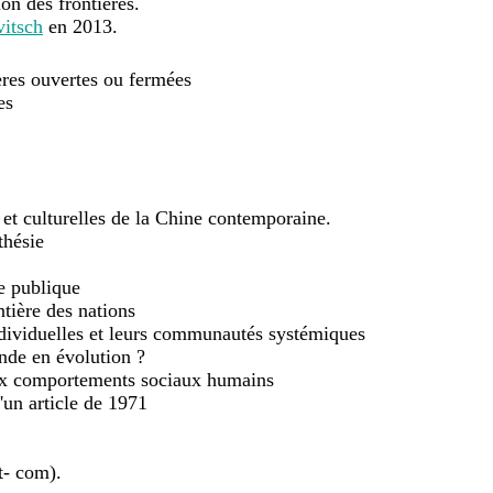
on des frontières.
itsch
en 2013.
ères ouvertes ou fermées
es
 et culturelles de la Chine contemporaine.
thésie
e publique
ntière des nations
individuelles et leurs communautés systémiques
nde en évolution ?
 aux comportements sociaux humains
'un article de 1971
t- com).