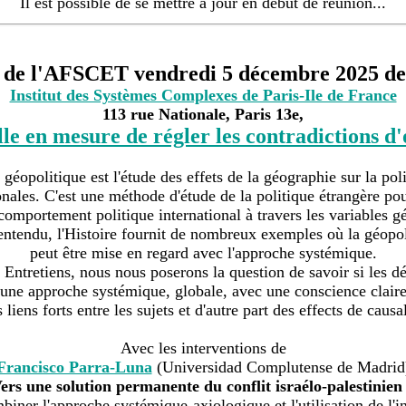
Il est possible de se mettre à jour en début de réunion...
s de l'AFSCET vendredi 5 décembre 2025 de
Institut des Systèmes Complexes de Paris-Ile de France
113 rue Nationale, Paris 13e,
lle en mesure de régler les contradictions d'
géopolitique est l'étude des effets de la géographie sur la pol
tionales. C'est une méthode d'étude de la politique étrangère p
 comportement politique international à travers les variables 
entendu, l'Histoire fournit de nombreux exemples où la géopol
peut être mise en regard avec l'approche systémique.
Entretiens, nous nous poserons la question de savoir si les dé
une approche systémique, globale, avec une conscience clair
 liens forts entre les sujets et d'autre part des effects de causal
Avec les interventions de
Francisco Parra-Luna
(Universidad Complutense de Madrid
ers une solution permanente du conflit israélo-palestinien
iner l'approche systémique-axiologique et l'utilisation de l'int