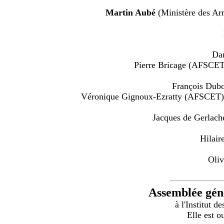
Martin Aubé
(Ministère des Arm
Dan
Pierre Bricage (AFSCET) 
François Dubo
Véronique Gignoux-Ezratty (AFSCET) : 
Jacques de Gerlach
Hilair
Oliv
Assemblée gén
à l'Institut 
Elle est o