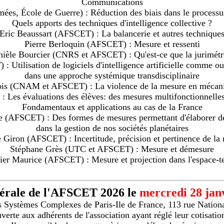
Communications
ées, École de Guerre) : Réduction des biais dans le processus
Quels apports des techniques d'intelligence collective ?
Eric Beaussart (AFSCET) : La balancerie et autres technique
Pierre Berloquin (AFSCET) : Mesure et ressenti
ièle Bourcier (CNRS et AFSCET) : Qu'est-ce que la jurimétr
: Utilisation de logiciels d'intelligence artificielle comme ou
dans une approche systémique transdisciplinaire
is (CNAM et AFSCET) : La violence de la mesure en mécan
Les évaluations des élèves: des mesures multifonctionnelle
Fondamentaux et applications au cas de la France
e (AFSCET) : Des formes de mesures permettant d'élaborer des
dans la gestion de nos sociétés planétaires
e Giron (AFSCET) : Incertitude, précision et pertinence de la
Stéphane Grès (UTC et AFSCET) : Mesure et démesure
ier Maurice (AFSCET) : Mesure et projection dans l'espace-
érale de l'AFSCET 2026 le
mercredi 28 jan
des Systèmes Complexes de Paris-Ile de France, 113 rue Nationa
uverte aux adhérents de l'association ayant réglé leur cotisatio