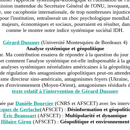
ssion inattendue du Secrétaire Général de l'ONU, invoquant,
 une cacophonie internationale, de trop nombreuses injustices 
pour l'institution, entraînerait un choc psychologique mondial
ajeurs, économiques et sociaux, pourraient en résulter, dans 
comme le montre notre indice systémique sociétal IDH.
Gérard Dussouy
(Université Montesquieu de Bordeaux 4)
Analyse systémique et géopolitique
r. Ma contribution essaiera de répondre à la question du jour
et comment l'analyse systémique est-elle indispensable à la g
analyses systémiques néoréalistes américaines à la géopoliti
 de régulation des antagonismes géopolitiques peut-on attendr
sme directeur sino-américain, antagonismes foyers (Ukraine,
s d'environnement (Moyen-Orient), antagonismes résiduels d
texte relatif à l'intervention de Gérard Dussouy
mée par
Danièle Bourcier
(CNRS et AFSCET) avec les interve
cques de Gerlache
(AFSCET) :
Désinformation et géopoliti
Éric Beaussart
(AFSCET) :
Multipolarité et dynamique
Hilaire Giron
(AFSCET) :
Géopolitique et environnement