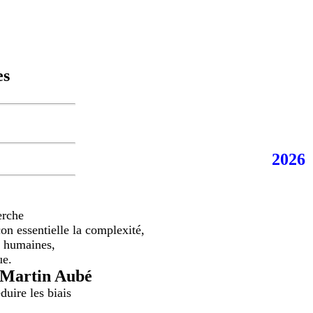
es
2026
erche
on essentielle la complexité,
es humaines,
ue.
à Martin Aubé
duire les biais