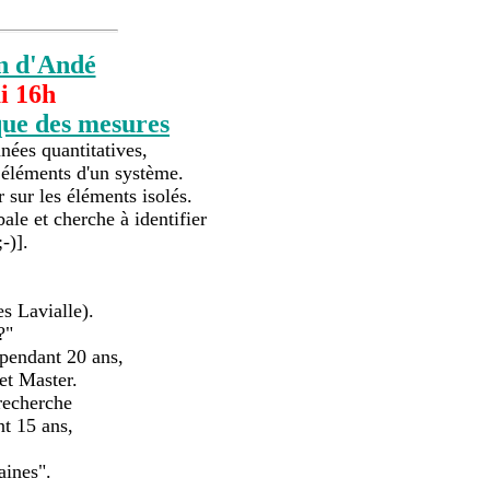
n d'Andé
i 16h
ue des mesures
nées quantitatives,
 éléments d'un système.
 sur les éléments isolés.
le et cherche à identifier
-)].
s Lavialle).
?"
 pendant 20 ans,
et Master.
 recherche
nt 15 ans,
aines".