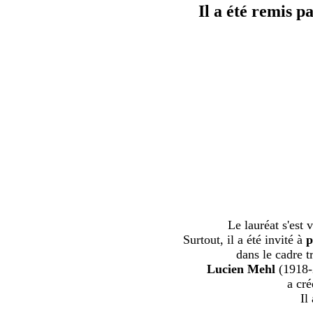
Il a été remis 
Le lauréat s'est
Surtout, il a été invité à
p
dans le cadre t
Lucien Mehl
(1918-2
a cré
Il