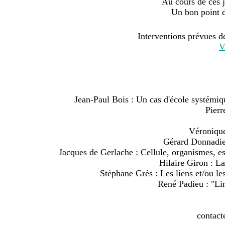
Au cours de ces j
Un bon point d
Interventions prévues 
V
Jean-Paul Bois : Un cas d'école systémiqu
Pierr
Véronique
Gérard Donnadieu 
Jacques de Gerlache : Cellule, organismes, es
Hilaire Giron : L
Stéphane Grès : Les liens et/ou l
René Padieu : "Lim
contact