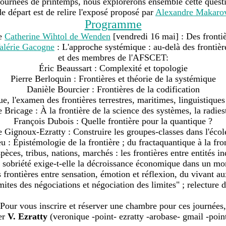
ournées de printemps, nous explorerons ensemble cette questi
e départ est de relire l'exposé proposé par
Alexandre Makarov
Programme
de
Catherine Wihtol de Wenden
[vendredi 16 mai] : Des fronti
alérie Gacogne
: L'approche systémique : au-delà des frontièr
et des membres de l'AFSCET:
Éric Beaussart : Complexité et topologie
Pierre Berloquin : Frontières et théorie de la systémique
Danièle Bourcier : Frontières de la codification
e, l'examen des frontières terrestres, maritimes, linguistiques
e Bricage : À la frontière de la science des systèmes, la radies
François Dubois : Quelle frontière pour la quantique ?
 Gignoux-Ezratty : Construire les groupes-classes dans l'écol
: Épistémologie de la frontière ; du fractaquantique à la fro
pèces, tribus, nations, marchés : les frontières entre entités 
a sobriété exige-t-elle la décroissance économique dans un mo
es frontières entre sensation, émotion et réflexion, du vivant
ites des négociations et négociation des limites" ; relecture d
Pour vous inscrire et réserver une chambre pour ces journées,
er
V. Ezratty
(veronique -point- ezratty -arobase- gmail -poin