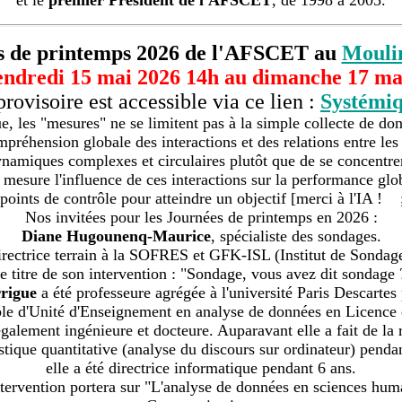
et le
premier Président de l'AFSCET
, de 1998 à 2005.
s de printemps 2026 de l'AFSCET au
Mouli
endredi 15 mai 2026 14h au dimanche 17 ma
ovisoire est accessible via ce lien :
Systémiq
, les "mesures" ne se limitent pas à la simple collecte de don
préhension globale des interactions et des relations entre les
 dynamiques complexes et circulaires plutôt que de se concentrer
esure l'influence de ces interactions sur la performance globa
 points de contrôle pour atteindre un objectif [merci à l'IA ! ;
Nos invitées pour les Journées de printemps en 2026 :
Diane Hugounenq-Maurice
, spécialiste des sondages.
directrice terrain à la SOFRES et GFK-ISL (Institut de Sondage
e titre de son intervention : "Sondage, vous avez dit sondage 
rrigue
a été professeure agrégée à l'université Paris Descartes
le d'Unité d'Enseignement en analyse de données en Licence 
également ingénieure et docteure. Auparavant elle a fait de la
stique quantitative (analyse du discours sur ordinateur) penda
elle a été directrice informatique pendant 6 ans.
tervention portera sur "L'analyse de données en sciences hum