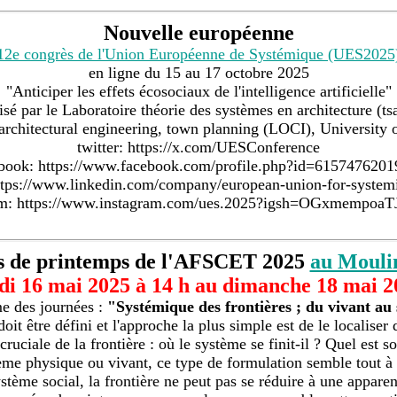
Nouvelle européenne
12e congrès de l'Union Européenne de Systémique (UES2025
en ligne du 15 au 17 octobre 2025
"Anticiper les effets écosociaux de l'intelligence artificielle"
isé par le Laboratoire théorie des systèmes en architecture (tsa
, architectural engineering, town planning (LOCI), Universit
twitter: https://x.com/UESConference
book: https://www.facebook.com/profile.php?id=615747620
https://www.linkedin.com/company/european-union-for-systemi
am: https://www.instagram.com/ues.2025?igsh=OGxmempo
s de printemps de l'AFSCET 2025
au Mouli
di 16 mai 2025 à 14 h au dimanche 18 mai 20
me des journées :
"Systémique des frontières ; du vivant au 
it être défini et l'approche la plus simple est de le localiser 
cruciale de la frontière : où le système se finit-il ? Quel est s
me physique ou vivant, ce type de formulation semble tout à f
stème social, la frontière ne peut pas se réduire à une appare