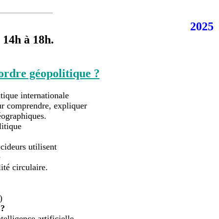
2025
 14h à 18h
.
ordre géopolitique ?
itique internationale
our comprendre, expliquer
géographiques.
itique
cideurs utilisent
e
ité circulaire.
)
 ?
elligence artificielle