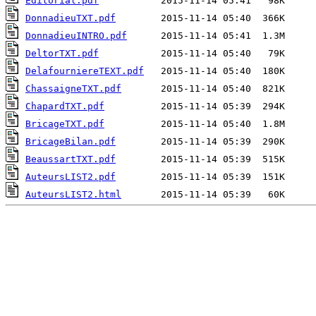
Editorial.pdf
DonnadieuTXT.pdf
DonnadieuINTRO.pdf
DeltorTXT.pdf
DelafourniereTEXT.pdf
ChassaigneTXT.pdf
ChapardTXT.pdf
BricageTXT.pdf
BricageBilan.pdf
BeaussartTXT.pdf
AuteursLIST2.pdf
AuteursLIST2.html