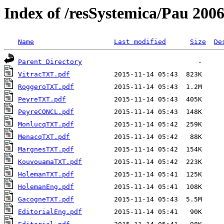
Index of /resSystemica/Pau 200
Name
Last modified
Size
De
Parent Directory
VitracTXT.pdf
RoggeroTXT.pdf
PeyreTXT.pdf
PeyreCONCL.pdf
MonlucqTXT.pdf
MenacqTXT.pdf
MargnesTXT.pdf
KouvouamaTXT.pdf
HolemanTXT.pdf
HolemanEng.pdf
GacogneTXT.pdf
EditorialEng.pdf